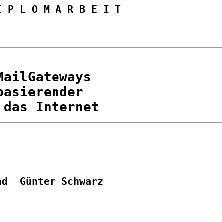
I P L O M A R B E I T
ailGateways

asierender
