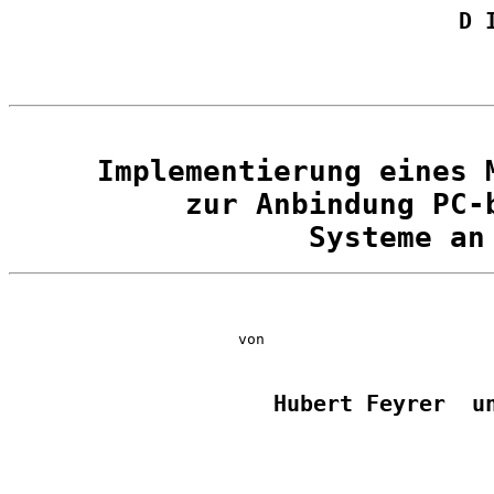
                                  D 
     Implementierung eines M
          zur Anbindung PC-b